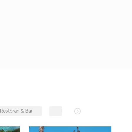
Restoran & Bar
Havuz & Plaj
Spa & 