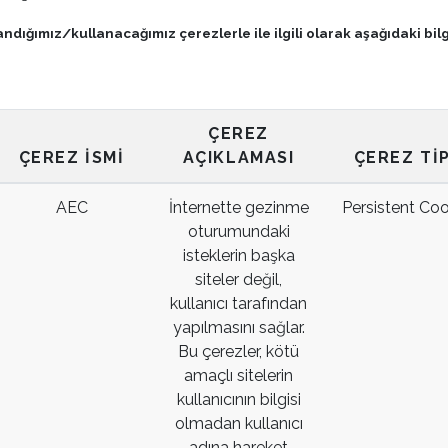
ndığımız/kullanacağımız çerezlerle ile ilgili olarak aşağıdaki bil
ÇEREZ
ÇEREZ İSMI
AÇIKLAMASI
ÇEREZ TIP
AEC
İnternette gezinme
Persistent Coo
oturumundaki
isteklerin başka
siteler değil,
kullanıcı tarafından
yapılmasını sağlar.
Bu çerezler, kötü
amaçlı sitelerin
kullanıcının bilgisi
olmadan kullanıcı
adına hareket