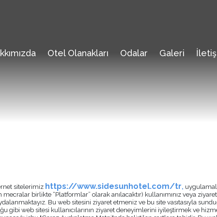
kkımızda
Otel Olanakları
Odalar
Galeri
İleti
https://www.sidesunhotel.com/tr
ernet sitelerimiz
,
uygulamala
ecralar birlikte “Platformlar” olarak anılacaktır) kullanımınız veya ziyaretin
) faydalanmaktayız. Bu web sitesini ziyaret etmeniz ve bu site vasıtasıyla s
uğu gibi web sitesi kullanıcılarının ziyaret deneyimlerini iyileştirmek ve hizm