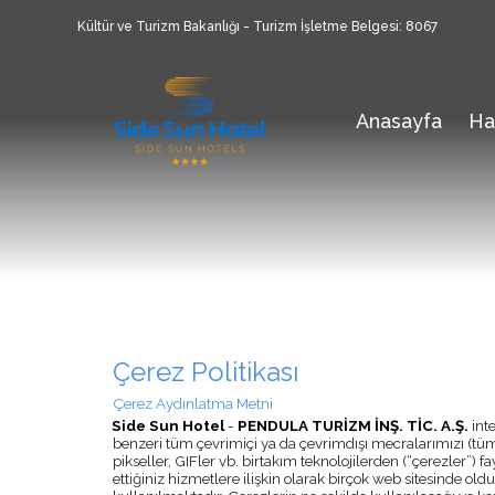
Kültür ve Turizm Bakanlığı - Turizm İşletme Belgesi: 8067
Anasayfa
Ha
Çerez Politikası
Çerez Aydınlatma Metni
Side Sun Hotel
-
PENDULA TURİZM İNŞ. TİC. A.Ş.
int
benzeri tüm çevrimiçi ya da çevrimdışı mecralarımızı (tüm m
pikseller, GIFler vb. birtakım teknolojilerden (“çerezler”
ettiğiniz hizmetlere ilişkin olarak birçok web sitesinde old