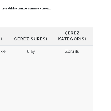
gileri dikkatinize sunmaktayız.
ÇEREZ
I
ÇEREZ SÜRESI
KATEGORISI
kie
6 ay
Zorunlu