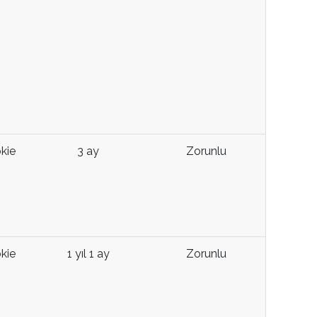
kie
3 ay
Zorunlu
kie
1 yıl 1 ay
Zorunlu