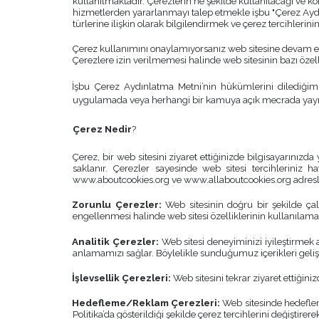
kullanılmaktadır. Çerezlerin ne şekilde kullanılacağı ve k
hizmetlerden yararlanmayı talep etmekle işbu "Çerez Aydınla
türlerine ilişkin olarak bilgilendirmek ve çerez tercihleri
Çerez kullanımını onaylamıyorsanız web sitesine devam etm
Çerezlere izin verilmemesi halinde web sitesinin bazı özellik
İşbu Çerez Aydınlatma Metni’nin hükümlerini dilediğimiz
uygulamada veya herhangi bir kamuya açık mecrada yayınl
Çerez Nedir
?
Çerez, bir web sitesini ziyaret ettiğinizde bilgisayarınızd
saklanır. Çerezler sayesinde web sitesi tercihleriniz hat
www.aboutcookies.org ve www.allaboutcookies.org adresleri
Zorunlu Çerezler:
Web sitesinin doğru bir şekilde çal
engellenmesi halinde web sitesi özelliklerinin kullanıla
Analitik Çerezler:
Web sitesi deneyiminizi iyileştirmek am
anlamamızı sağlar. Böylelikle sunduğumuz içerikleri geliştir
İşlevsellik Çerezleri:
Web sitesini tekrar ziyaret ettiğini
Hedefleme/Reklam Çerezleri:
Web sitesinde hedefleme
Politika’da gösterildiği şekilde çerez tercihlerini değişt