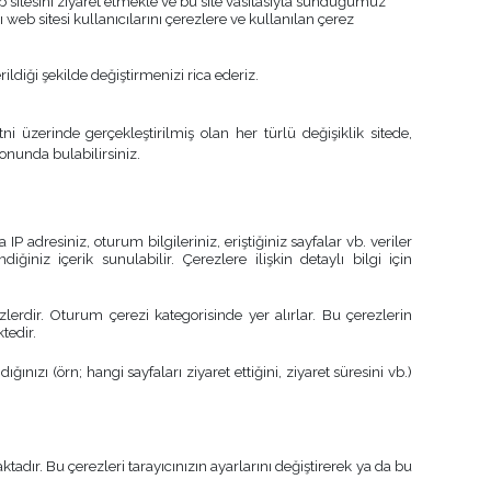
b sitesini ziyaret etmekle ve bu site vasıtasıyla sunduğumuz
web sitesi kullanıcılarını çerezlere ve kullanılan çerez
diği şekilde değiştirmenizi rica ederiz.
üzerinde gerçekleştirilmiş olan her türlü değişiklik sitede,
onunda bulabilirsiniz.
 adresiniz, oturum bilgileriniz, eriştiğiniz sayfalar vb. veriler
iğiniz içerik sunulabilir. Çerezlere ilişkin detaylı bilgi için
lerdir. Oturum çerezi kategorisinde yer alırlar. Bu çerezlerin
tedir.
ğınızı (örn; hangi sayfaları ziyaret ettiğini, ziyaret süresini vb.)
adır. Bu çerezleri tarayıcınızın ayarlarını değiştirerek ya da bu