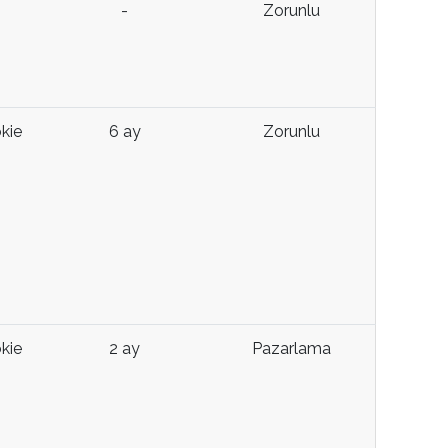
-
Zorunlu
kie
6 ay
Zorunlu
kie
2 ay
Pazarlama