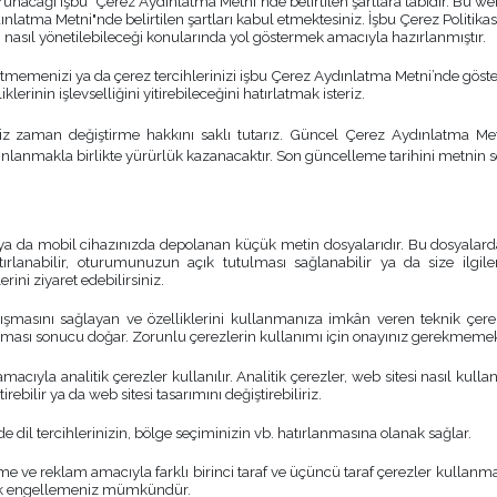
orunacağı işbu "Çerez Aydınlatma Metni"nde belirtilen şartlara tabidir. Bu we
tma Metni"nde belirtilen şartları kabul etmektesiniz. İşbu Çerez Politikası 
nin nasıl yönetilebileceği konularında yol göstermek amacıyla hazırlanmıştır.
emenizi ya da çerez tercihlerinizi işbu Çerez Aydınlatma Metni’nde gösteril
lerinin işlevselliğini yitirebileceğini hatırlatmak isteriz.
 zaman değiştirme hakkını saklı tutarız. Güncel Çerez Aydınlatma Metni 
anmakla birlikte yürürlük kazanacaktır. Son güncelleme tarihini metnin s
a ya da mobil cihazınızda depolanan küçük metin dosyalarıdır. Bu dosyalarda IP
ırlanabilir, oturumunuzun açık tutulması sağlanabilir ya da size ilgilend
ni ziyaret edebilirsiniz.
ışmasını sağlayan ve özelliklerini kullanmanıza imkân veren teknik çerez
maması sonucu doğar. Zorunlu çerezlerin kullanımı için onayınız gerekmemek
acıyla analitik çerezler kullanılır. Analitik çerezler, web sitesi nasıl kullandı
ebilir ya da web sitesi tasarımını değiştirebiliriz.
zde dil tercihlerinizin, bölge seçiminizin vb. hatırlanmasına olanak sağlar.
 ve reklam amacıyla farklı birinci taraf ve üçüncü taraf çerezler kullanmakt
irerek engellemeniz mümkündür.