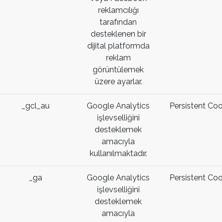
reklamcılığı
tarafından
desteklenen bir
dijital platformda
reklam
görüntülemek
üzere ayarlar.
_gcl_au
Google Analytics
Persistent Coo
işlevselliğini
desteklemek
amacıyla
kullanılmaktadır.
_ga
Google Analytics
Persistent Coo
işlevselliğini
desteklemek
amacıyla