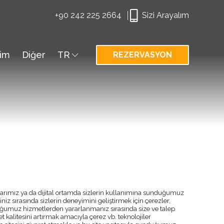
+90 242 225 2664
Sizi Arayalım
şim
Diğer
TR
REZERVASYON
rımız ya da dijital ortamda sizlerin kullanımına sunduğumuz
iz sırasında sizlerin deneyimini geliştirmek için çerezler,
unduğumuz hizmetlerden yararlanmanız sırasında size ve talep
et kalitesini artırmak amacıyla çerez vb. teknolojiler