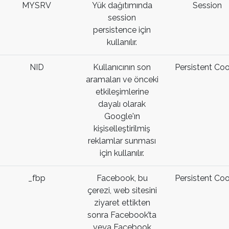
MYSRV
Yük dağıtımında
Session
session
persistence için
kullanılır.
NID
Kullanıcının son
Persistent Coo
aramaları ve önceki
etkileşimlerine
dayalı olarak
Google'ın
kişiselleştirilmiş
reklamlar sunması
için kullanılır.
_fbp
Facebook, bu
Persistent Coo
çerezi, web sitesini
ziyaret ettikten
sonra Facebook’ta
veya Facebook