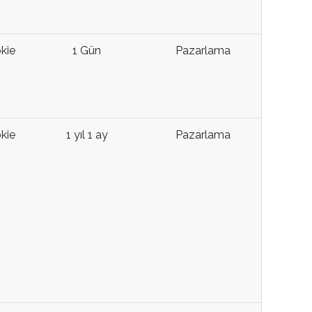
kie
1 Gün
Pazarlama
kie
1 yıl 1 ay
Pazarlama