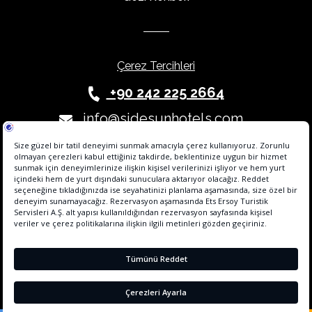
Çerez Tercihleri
+90 242 225 2664
info@sidesunhotels.com
Etstur Elektronik Ticaret Bilgi Sistemi' ne (ETBİS) kayıtlıdır. Bu tesisin online
rezervasyon alt yapı hizmeti, Hotel Agent tarafından sağlanmaktadır.