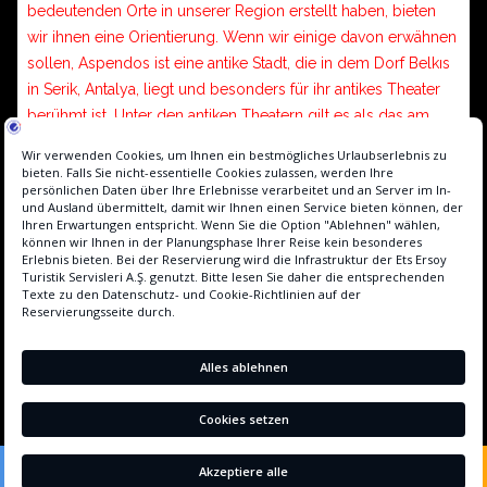
bedeutenden Orte in unserer Region erstellt haben, bieten
wir ihnen eine Orientierung. Wenn wir einige davon erwähnen
sollen, Aspendos ist eine antike Stadt, die in dem Dorf Belkıs
in Serik, Antalya, liegt und besonders für ihr antikes Theater
berühmt ist. Unter den antiken Theatern gilt es als das am
besten erhaltene Freilufttheater. Der Bau begann in der Zeit
des Antoninus Pius und wurde in der Zeit des Marcus
Aurelius (138-164) vollendet. Jedes Jahr besuchen Tausende
von einheimischen und ausländischen Touristen Aspendos
Aspendos wird für Theateraufführungen, Konzerte und
Veranstaltungen genutzt. Aspendos ist nicht nur der ideale
Ort, um sich in die Antike zurückzuversetzen, sondern lädt
Sie auch ein, seine einzigartige Geschichte bei Ihrem Besuch
kennenzulernen. Entfernung zum Side Sun Hotels :25 km.
BUCH